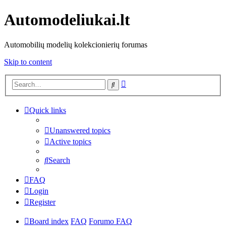
Automodeliukai.lt
Automobilių modelių kolekcionierių forumas
Skip to content
Advanced
Search
search
Quick links
Unanswered topics
Active topics
Search
FAQ
Login
Register
Board index
FAQ
Forumo FAQ