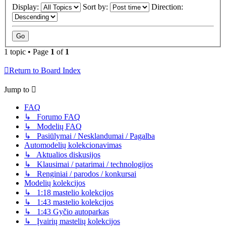
Display:
Sort by:
Direction:
1 topic • Page
1
of
1
Return to Board Index
Jump to
FAQ
↳ Forumo FAQ
↳ Modelių FAQ
↳ Pasiūlymai / Nesklandumai / Pagalba
Automodelių kolekcionavimas
↳ Aktualios diskusijos
↳ Klausimai / patarimai / technologijos
↳ Renginiai / parodos / konkursai
Modelių kolekcijos
↳ 1:18 mastelio kolekcijos
↳ 1:43 mastelio kolekcijos
↳ 1:43 Gyčio autoparkas
↳ Įvairių mastelių kolekcijos