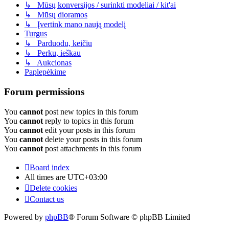
↳ Mūsų konversijos / surinkti modeliai / kit'ai
↳ Mūsų dioramos
↳ Įvertink mano naują modelį
Turgus
↳ Parduodu, keičiu
↳ Perku, ieškau
↳ Aukcionas
Paplepėkime
Forum permissions
You
cannot
post new topics in this forum
You
cannot
reply to topics in this forum
You
cannot
edit your posts in this forum
You
cannot
delete your posts in this forum
You
cannot
post attachments in this forum
Board index
All times are
UTC+03:00
Delete cookies
Contact us
Powered by
phpBB
® Forum Software © phpBB Limited