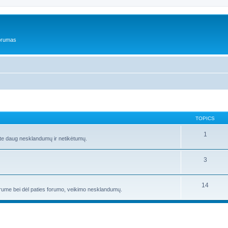
forumas
TOPICS
1
site daug nesklandumų ir netikėtumų.
3
14
forume bei dėl paties forumo, veikimo nesklandumų.