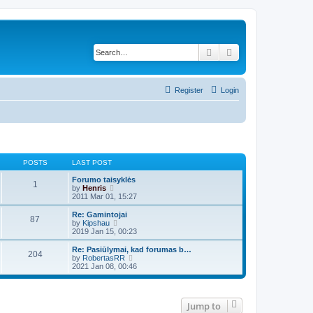
Search
Advanced search
Register
Login
POSTS
LAST POST
Forumo taisyklės
1
V
by
Henris
i
2011 Mar 01, 15:27
e
w
Re: Gamintojai
87
t
V
by
Kipshau
h
i
2019 Jan 15, 00:23
e
e
l
w
Re: Pasiūlymai, kad forumas b…
204
a
t
V
by
RobertasRR
t
h
i
2021 Jan 08, 00:46
e
e
e
s
l
w
t
a
t
p
t
h
Jump to
o
e
e
s