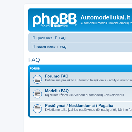
Automodeliukai.lt
Automobilių modelių kolekcionierių 
Quick links
FAQ
Board index
FAQ
FAQ
FORUM
Forumo FAQ
Būtinai susipažinkite su forumo taisyklėmis - ateityje išveng
Modelių FAQ
Ką reikėtų žinoti kiekvienam automodelių kolekcionieriui...
Pasiūlymai / Nesklandumai / Pagalba
Kviečiame teikti įvairius pasiūlymus dėl naujų sričių kūrimo 