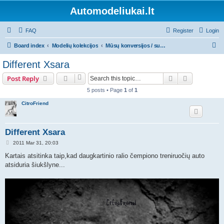
Automodeliukai.lt
FAQ
Register
Login
S
Board index
Modelių kolekcijos
Mūsų konversijos / surinkti modeliai / kit'ai
e
Different Xsara
a
Search
Advanced s
Post Reply
r
5 posts • Page
1
of
1
c
CitroFriend
h
Different Xsara
P
2011 Mar 31, 20:03
o
s
Kartais atsitinka taip,kad daugkartinio ralio čempiono treniruočių auto
t
atsiduria šiukšlyne...