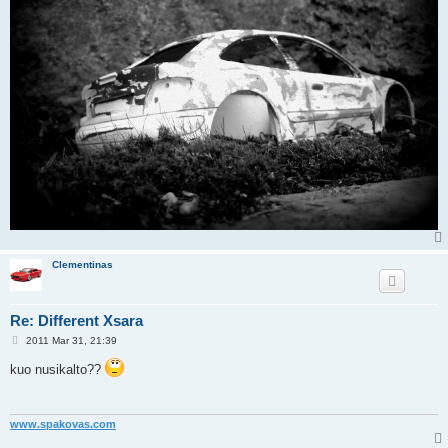
Clementinas
Re: Different Xsara
P
2011 Mar 31, 21:39
o
s
kuo nusikalto??
t
www.spakovas.com