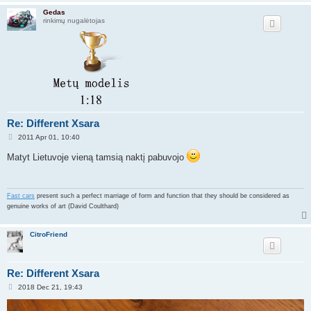
Gedas
rinkimų nugalėtojas
Re: Different Xsara
P
2011 Apr 01, 10:40
o
s
Matyt Lietuvoje vieną tamsią naktį pabuvojo
t
Fast cars
present such a perfect marriage of form and function that they should be considered as
genuine works of art (David Coulthard)
CitroFriend
Re: Different Xsara
P
2018 Dec 21, 19:43
o
s